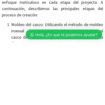
enfoque meticuloso en cada etapa del proyecto. A
continuación, describimos las principales etapas del
proceso de creación:
Moldeo del casco: Utilizando el método de moldeo
manual de materiales compuestos, creamos el
Hola, ¿En que te podemos ayudar?
casco de la lancha. Aplicamos cuidadosamente la
fibra de vidrio Mat 450 impregnada con resina
poliéster, asegurando una estructura resistente y
segura.
Reforzamiento interno: Para mejorar la resistencia y
estabilidad de la lancha, incorporamos refuerzos
internos utilizando fibra de vidrio combo Mat 1050.
Estos refuerzos fortalecen la estructura del casco y
optimizan el rendimiento general de la lancha.
Montaje y acabado: Procedemos al montaje de la